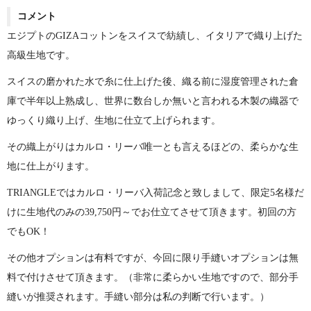
コメント
エジプトのGIZAコットンをスイスで紡績し、イタリアで織り上げた
高級生地です。
スイスの磨かれた水で糸に仕上げた後、織る前に湿度管理された倉
庫で半年以上熟成し、世界に数台しか無いと言われる木製の織器で
ゆっくり織り上げ、生地に仕立て上げられます。
その織上がりはカルロ・リーバ唯一とも言えるほどの、柔らかな生
地に仕上がります。
TRIANGLEではカルロ・リーバ入荷記念と致しまして、限定5名様だ
けに生地代のみの39,750円～でお仕立てさせて頂きます。初回の方
でもOK！
その他オプションは有料ですが、今回に限り手縫いオプションは無
料で付けさせて頂きます。（非常に柔らかい生地ですので、部分手
縫いが推奨されます。手縫い部分は私の判断で行います。）