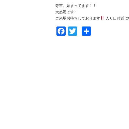
寺市、始まってます！！
大盛況です！
ご来場お待ちしております
入り口付近に
Facebook
Twitter
共
有