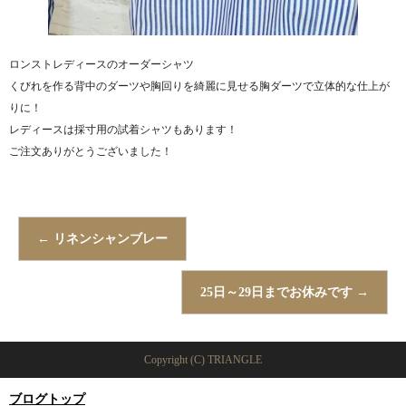
ロンストレディースのオーダーシャツ
くびれを作る背中のダーツや胸回りを綺麗に見せる胸ダーツで立体的な仕上が
りに！
レディースは採寸用の試着シャツもあります！
ご注文ありがとうございました！
←
リネンシャンブレー
25日～29日までお休みです
→
Copyright (C) TRIANGLE
ブログトップ