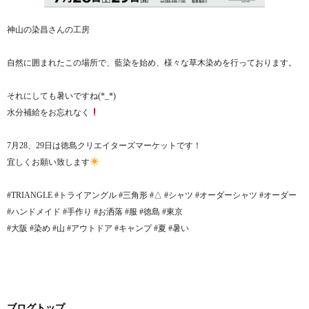
神山の染昌さんの工房
自然に囲まれたこの場所で、藍染を始め、様々な草木染めを行っております。
それにしても暑いですね(*_*)
水分補給をお忘れなく
7月28、29日は徳島クリエイターズマーケットです！
宜しくお願い致します
#TRIANGLE #トライアングル #三角形 #△ #シャツ #オーダーシャツ #オーダー
#ハンドメイド #手作り #お洒落 #服 #徳島 #東京
#大阪 #染め #山 #アウトドア #キャンプ #夏 #暑い
ブログトップ